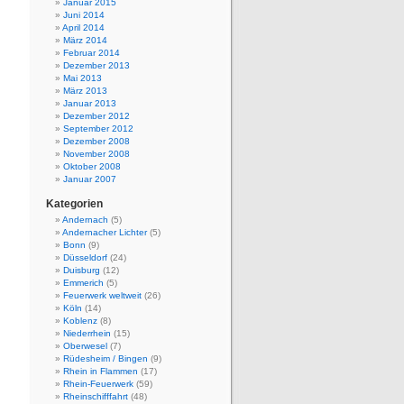
Januar 2015
Juni 2014
April 2014
März 2014
Februar 2014
Dezember 2013
Mai 2013
März 2013
Januar 2013
Dezember 2012
September 2012
Dezember 2008
November 2008
Oktober 2008
Januar 2007
Kategorien
Andernach
(5)
Andernacher Lichter
(5)
Bonn
(9)
Düsseldorf
(24)
Duisburg
(12)
Emmerich
(5)
Feuerwerk weltweit
(26)
Köln
(14)
Koblenz
(8)
Niederrhein
(15)
Oberwesel
(7)
Rüdesheim / Bingen
(9)
Rhein in Flammen
(17)
Rhein-Feuerwerk
(59)
Rheinschifffahrt
(48)