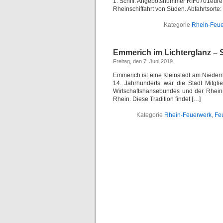
1. Schiff: Angebotsnummer RIF0701eur
Rheinschiffahrt von Süden. Abfahrtsorte:
Kategorie
Rhein-Feu
Emmerich im Lichterglanz – 
Freitag, den 7. Juni 2019
Emmerich ist eine Kleinstadt am Nieder
14. Jahrhunderts war die Stadt Mitgl
Wirtschaftshansebundes und der Rhein
Rhein. Diese Tradition findet […]
Kategorie
Rhein-Feuerwerk
,
Feu