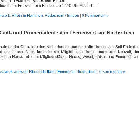
e Rhein in Flammen Rüdesheim Bingen
 Ingelheim-Freiweinheim Einstieg ab 17.10 Uhr, Abfahrt […]
erwerk
,
Rhein in Flammen
,
Rüdesheim / Bingen
|
0 Kommentar »
Stadt- und Promenadenfest mit Feuerwerk am Niederrhein
rhein an der Grenze zu den Niederlanden und eine alte Hansestadt. Seit Ende de
ied der Hanse. Noch heute ist sie Mitglied des Hansebundes der Neuzeit, de
ischen Hanse mit dem Mitgliedsstädten Neuss, Wesel, Kalkar und Emmerich a
erwerk weltweit
,
Rheinschifffahrt
,
Emmerich
,
Niederrhein
|
0 Kommentar »