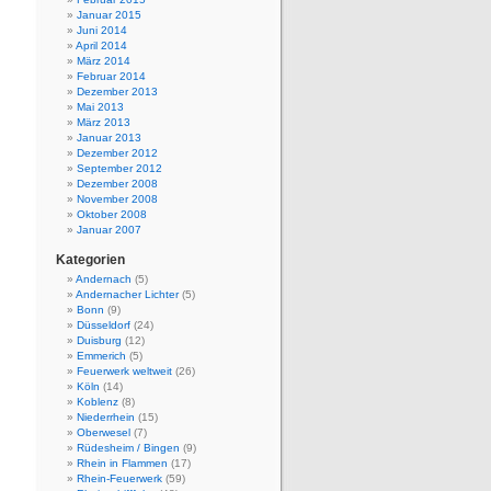
Januar 2015
Juni 2014
April 2014
März 2014
Februar 2014
Dezember 2013
Mai 2013
März 2013
Januar 2013
Dezember 2012
September 2012
Dezember 2008
November 2008
Oktober 2008
Januar 2007
Kategorien
Andernach
(5)
Andernacher Lichter
(5)
Bonn
(9)
Düsseldorf
(24)
Duisburg
(12)
Emmerich
(5)
Feuerwerk weltweit
(26)
Köln
(14)
Koblenz
(8)
Niederrhein
(15)
Oberwesel
(7)
Rüdesheim / Bingen
(9)
Rhein in Flammen
(17)
Rhein-Feuerwerk
(59)