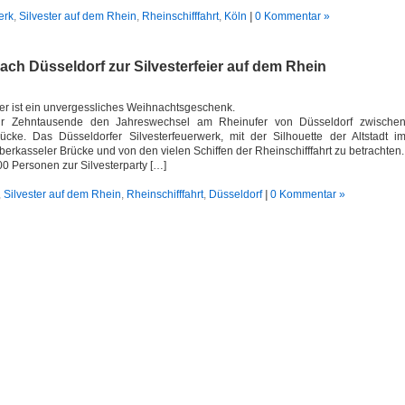
erk
,
Silvester auf dem Rhein
,
Rheinschifffahrt
,
Köln
|
0 Kommentar »
 nach Düsseldorf zur Silvesterfeier auf dem Rhein
ster ist ein unvergessliches Weihnachtsgeschenk.
hr Zehntausende den Jahreswechsel am Rheinufer von Düsseldorf zwische
cke. Das Düsseldorfer Silvesterfeuerwerk, mit der Silhouette der Altstadt i
berkasseler Brücke und von den vielen Schiffen der Rheinschifffahrt zu betrachten.
400 Personen zur Silvesterparty […]
,
Silvester auf dem Rhein
,
Rheinschifffahrt
,
Düsseldorf
|
0 Kommentar »